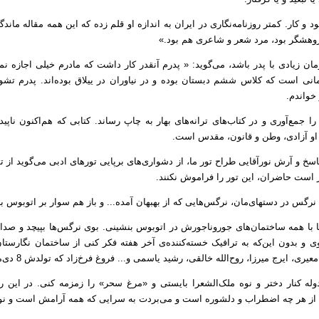
د و کار. کمتر روزنامه‌نگاری در ایران به اندازه او قلم زده که این همه مقاله ماندگا
ژوهشگر بود، مرد شعر و شاعری هم بود.»
ن زیادی با پدر باشد، می‌گوید: « پدرم آنقدر کار داشت که مادرم خیلی اجازه ن
زمانی است که کلاس ششم دبستان بوده و در نیاوران در ییلاق بوده‌اند. پدرم تشو
خواندم.
ا جمع‌آوری و در کتاب‌های ترانه‌های بهار به چاپ رساند. کتابی که هم‌اکنون ناپ
 او آزادی، وطن و قانون، مقدس است.
 و آرش نورآقایی طراح تور ما، از دشواری‌های برپایی تورهای ادبی می‌گوید از تل
ار است حاضران، این تور را فراموش نکنند.
ی نرگس در دستهای‌مان، نرگس‌هایی که از بهبهان آمده... و باز هم سوار بر اتوبوس ب
ا با همه ساختمان‌های جوروناجورش در اتوبوس بنشینی. بوی نرگس‌ها بپیچد و صدا
 و بدون این‌که به ترافیک خسته‌کننده‌ی آخر هفته فکر کنی از ساختمان نگارستان 
، ایرج میرزا، روح‌الله خالقی، رشید یاسمی و... فروغ فرخ‌زاد که تولدش 8 دی‌ماه است.
وله کنار دختر و نوه ملک‌الشعرا بایستی و «مرغ سحر» را زمزمه کنی. در این رو
 از هر چه اضطراب و دلشوره است و می‌بردت به سرایی که همه آرامش است و نو