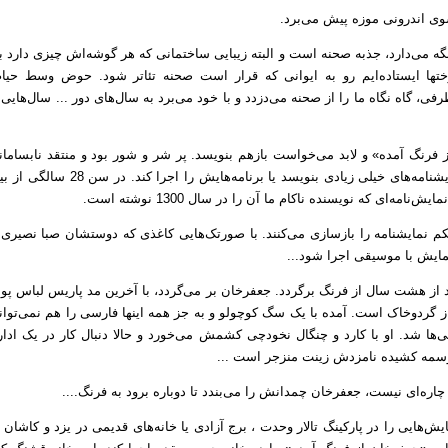
سوی اندرونی موزه پیش می‌برد.
گه می‌دارد، جذبه صحنه است و البته زیبایی ساختمانی که هر گوشه‌اش چیزی دارد ب
تها ایستاده‌ایم رو به ایوانی که قرار است صحنه تئاتر شود. حوض وسط حیاط
رفی، گاه نگاه ما را از صحنه می‌دزدد و با خود می‌برد به سال‌های دور ... سال‌ه
 فرنگ آمده» و لابد می‌خواست بازهم بنویسد. پر شر و شور بود و منتقد نابساما
کمتر از آن زندگی کرد که بتواند نمایشنا
امه‌ای که نویسنده ناکام ما آن را در سال 1300 نوشته است.
م نمایشنامه را بازسازی می‌کنند. با صورتک‌هایی کاغذی که دوستشان صبا نصیری 
ایش با موسیقی اجرا شود...
د از هشت سال از فرنگ برگردد. جعفر‌خان بر می‌گردد، با آخرین مد پاریس لباس پوش
گرد‌وخاک است. آمده با یک سگ کوچولو و به جز همه اینها فارسی را هم نمی‌توان
ی‌ها شد. او با کارد و چنگال نخود‌چی کشمش می‌خورد و حالا دنبال کار در یک اد
 وسمه کشیده نامزدش زینت منزجر است ...
 چاره‌ای نیست، جعفرخان چمدانش را می‌بندد تا دوباره برود به فرنگ....
‌هایی را در پارکینگ تالار وحدت ، برج آزادی یا خانه‌های قدیمی در یزد و کاشان اج