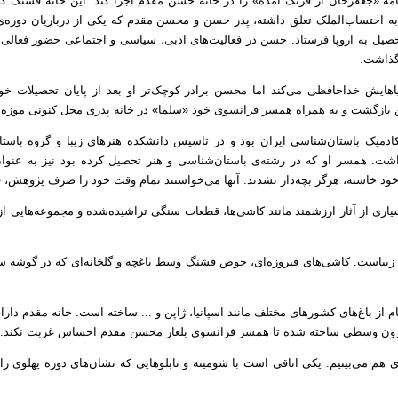
مه «جعفرخان از فرنگ آمده» را در خانه حسن مقدم اجرا کند. این خانه قشنگ ک
ه به احتساب‌الملک تعلق داشته، پدر حسن و محسن مقدم که یکی از درباریان دوره‌
 تحصیل به اروپا فرستاد. حسن در فعالیت‌های ادبی، سیاسی و اجتماعی حضور فعالی
 گذاشت.
هایش خداحافظی می‌کند اما محسن برادر کوچک‌تر او بعد از پایان تحصیلات خود 
دمیک باستان‌شناسی ایران بود و در تاسیس دانشکده‌ هنرهای زیبا و گروه باس
داشت. همسر او که در رشته‌ی باستان‌شناسی و هنر تحصیل کرده بود نیز به عنوان 
ود خاسته، هرگز بچه‌دار نشدند. آنها می‌خواستند تمام وقت خود را صرف پژوهش، فر
یاری از آثار ارزشمند مانند کاشی‌ها، قطعات سنگی تراشیده‌شده و مجموعه‌هایی از
ریم زیباست. کاشی‌های فیروزه‌ای، حوض قشنگ وسط باغچه و گلخانه‌ای که در گوشه 
 از باغ‌های کشور‌های مختلف مانند اسپانیا، ژاپن و ... ساخته است. خانه مقدم دا
قرون وسطی ساخته شده تا همسر فرانسوی بلغار محسن مقدم احساس غربت نکند.
هم می‌بینیم. یکی اتاقی است با شومینه و تابلوهایی که نشان‌های دوره پهلوی را در