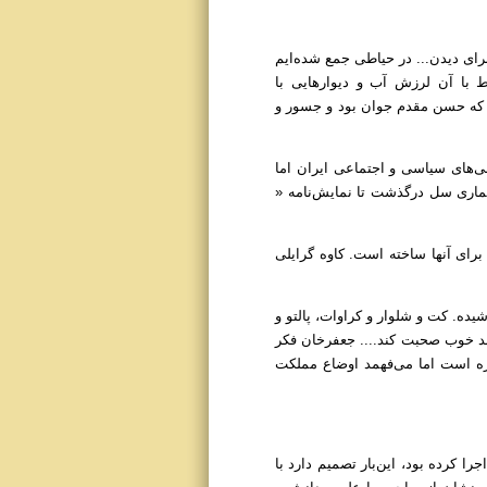
رای دیدن... در حیاطی جمع شده‌ایم
 با آن لرزش آب و دیوارهایی با
ایی که حسن مقدم جوان بود و جسور و
نی‌های سیاسی و اجتماعی ایران اما
مه‌های خیلی زیادی بنویسد یا برنامه‌هایش را اجرا کند. در سن 28 سالگی از بیماری سل درگذشت تا نمایش‌نامه «
برای آنها ساخته است. کاوه گرایلی
یده. کت و شلوار و کراوات، پالتو و
د خوب صحبت کند.... جعفر‌خان فکر
اره است اما می‌فهمد اوضاع مملکت
را کرده بود، این‌بار تصمیم دارد با