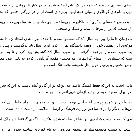
ی بسیاری کشیده که همه در یک اتاق آویخته شده‌اند. در کنار تابلو‌هایی از طبیع
ایی با نام‌های گوناگون و میان همه اینها، پرتره‌ای است از برادر بزرگتر، حسن که
هم‌چون خانه‌های دیگری که نیاکان ما می‌ساختند. می‌توانیم ساعت‌ها روی صندلی‌
اتاق صدف که پر از مرجان است و سنگ و صدف ...
می‌توانیم خودمان را بسپاریم به دست زمان تا ما را ببرد به سال 51 که محسن مقدم با هدف
دانشگاه تهران به طور مستقیم تولیت موزه مقدم را برعهده گرفت. 
 که بسیاری از اشیای گرانبهایی که محسن مقدم گردآوری کرده به دلیل نبود مکان
وبوس بشویم و برویم چون مثل همیشه وقت تنگ است و...
نی است نه این‌که فقط قشنگ باشد، نه این‌که پر از گل و گیاه باشد، نه این‌که 
را بهار، سعید نفیسی، بدیع‌الزمان فروزانفر و ... بوده است.
ریت‌اش بر عهده پروین اعتصامی بوده است. این ساختمان با تمام خاطراتی که دا
ش‌هایی دیگر را برای ساختن وزارت فرهنگ و ارشاد اسلامی از دست داده است.
 که به مناسبت هزاره‌ی این شاعر ساخته شده، عکس یادگاری گرفته‌اند و ملک‌الش
ست به دست مجسمه‌ساز فرانسوی معروفی به نام لورنزی ساخته شده. هزاره ف