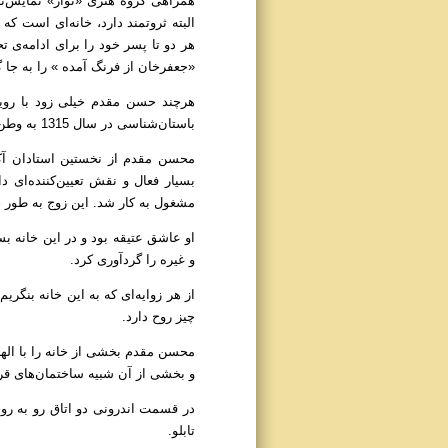
همراهی گروه هنری «نوآر» نمایش‌نا
البته ثروتمند دارد، خانه‌ای است ک
هر دو تا پسر خود را برای ادامه‌ی
«جعفرخان از فرنگ آمده » را به جا
هرچند حسن مقدم خیلی زود با رویا
باستان‌شناسی در سال 1315 به وطن بازگشت و به همراه همسر فرانسوی خود «سلما» در خانه پدری محل کنونی موزه مقدم ساکن شدند.
محسن مقدم از نخستین استادان آکا
بسیار فعال و نقش تعیین‌کننده‌ای 
مشغول به کار شد. این زوج به طور خ
او عاشق عتیقه بود و در این خانه بس
و غیره را گرد‌آوری کرد.
از هر زوایه‌ای که به این خانه بنگ
چیز روح دارد.
محسن مقدم بخشی از خانه را با الهام
و بخشی از آن شبیه ساختمان‌های 
در قسمت اندرونی دو اتاق رو به روی 
تابلو.