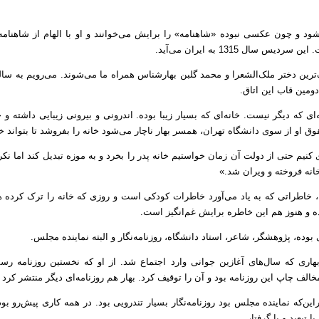
د و چون عکسی نبوده «شاهنامه» را برایش می‌خوانند و او با الهام از شاهنا
ال 1315 به ایران می‌آید.
ترین دختر ملک‌الشعرا و محمد گلبن بهارشناس همراه ما می‌شوند. می‌رویم به سال
ومین قاب این اتاق.
نه‌ای که دیگر نیست. خانه‌ای که بسیار زیبا بوده. اندرونی و بیرونی زیبایی داشته
ق او از سوی دانشگاه تهران، همسر بهار ناچار می‌شود خانه را بفروشد تا بتواند 
 کنیم حتی از دولت آن زمان خواستیم خانه پدر را بخرد و به موزه تبدیل کند اما نکرد
 خانه فروخته و ویران شد.»
درش 13 سال داشته، خاطراتی که به یاد می‌آورد خاطرات کودکی است و روزی که خانه را ترک ک
و هنوز هم این خاطره برایش غم‌انگیز است.
وده، پژوهشگر، شاعر، استاد دانشگاه، روزنامه‌نگار و البته نماینده مجلس.
بهاری که سال‌های آغازین جوانی وارد اجتماع شد. از او که نخستین روزنامه ر
مخالف چاپ این روزنامه بود و آن را توقیف کرد. بهار هم روزنامه‌ای دیگر منتشر کرد «
راین‌که نماینده مجلس بود روزنامه‌نگار بسیار تندرویی بود. در همه کاری پیش‌رو 
 تبعید و یا گرفتار.